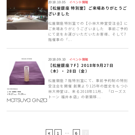
2018.10.05
イベント情報
【松屋銀座 特別室】ご来場ありがとうご
ざいました
松屋銀座特別室での【小林大伸堂受注会】に
ご来場ありがとうございました 事前ご予約
にて足をお運びいただいたお客様、そして7
階催事の「...
2018.09.10
イベント情報
【松屋銀座７F】2018年9月27日
（木）・ 28日（金）
松屋銀座７階特別室にて、事前予約制の特別
受注会を開催 創業より125年の歴史をもつ小
林大伸堂は、来る2018年11月、 「ローズス
トーン 福井本店」の新築移...
7
1
…
6